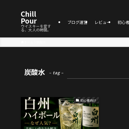
Chill
Pour
ブログ運営
レビュー
初心
ウイスキーを愛す
る、大人の時間。
ホーム
炭酸水
炭酸水
– tag –
初心者向け