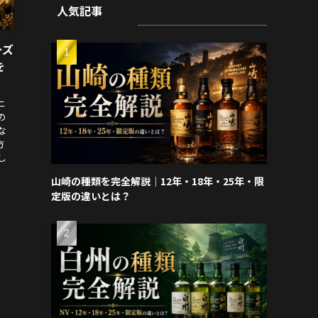
人気記事
ーズ
を
ニ
の
な
方
し
.
山崎の種類を完全解説｜12年・18年・25年・限
定版の違いとは？