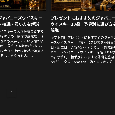
ジャパニーズウイスキー
プレゼントにおすすめのジャパニ
価・抽選・買い方を解説
ウイスキー10選｜予算別に選び方
解説
ウイスキーの人気が高まる中で、
響をはじめ、厚岸や嘉之助、イ
ギフト向けプレゼントにおすすめのジャパ
トなども入手しにくい状態が続
ーズウイスキー｜予算別に選び方を解説父
店頭で見かける機会が少なく、
日・誕生日・退職祝い・昇進祝い・お歳暮
価を大きく上回る価格で販売さ
どで、ジャパニーズウイスキーを贈りたい
しくありません。 ...
へ。予算別・相手別におすすめ銘柄を整理
ながら、楽天・Amazonで購入する際の注..
1