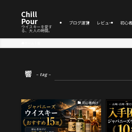
Chill
Pour
ブログ運営
レビュー
初心
ウイスキーを愛す
る、大人の時間。
ホーム
響
響
– tag –
初心者向け